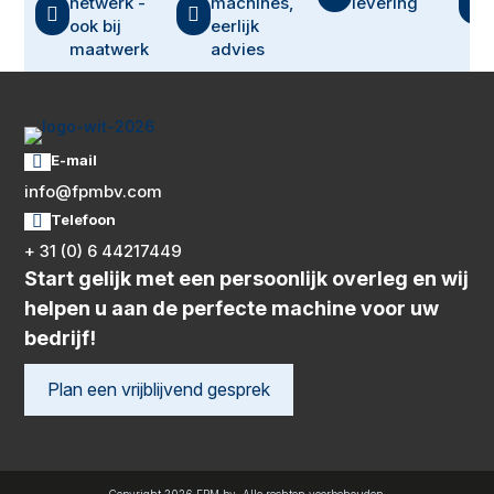

netwerk -
machines,
levering


ook bij
eerlijk
maatwerk
advies
E-mail

info@fpmbv.com
Telefoon

+ 31 (0) 6 44217449
Start gelijk met een persoonlijk overleg en wij
helpen u aan de perfecte machine voor uw
bedrijf!
Plan een vrijblijvend gesprek
Copyright 2026 FPM bv. Alle rechten voorbehouden.