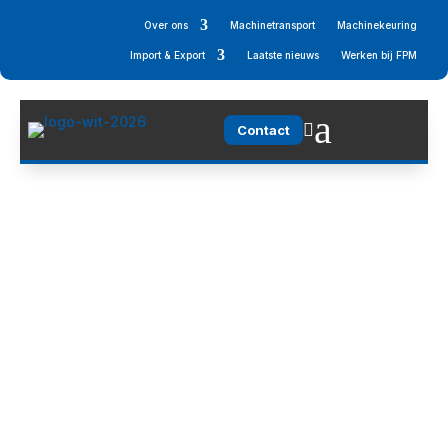
Over ons
Machinetransport
Machinekeuring
Import & Export
Laatste nieuws
Werken bij FPM
a

Contact