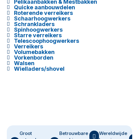
Pelikaanbakken & Mestbakken

Quicke aanbouwdelen

Roterende verreikers

Schaarhoogwerkers

Schrankladers

Spinhoogwerkers

Starre verreikers

Telescoophoogwerkers

Verreikers

Volumebakken

Vorkenborden

Walsen

Wielladers/shovel

FPM bv
?
Groot
Betrouwbare
Wereldwijde
