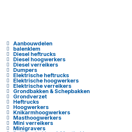
Aanbouwdelen

balenklem

Diesel heftrucks

Diesel hoogwerkers

Diesel verreikers

Dumpers

Elektrische heftrucks

Elektrische hoogwerkers

Elektrische verreikers

Grondbakken & Schepbakken

Grondverzet

Heftrucks

Hoogwerkers

Knikarmhoogwerkers

Masthoogwerkers

Mini verreikers

Minigravers
