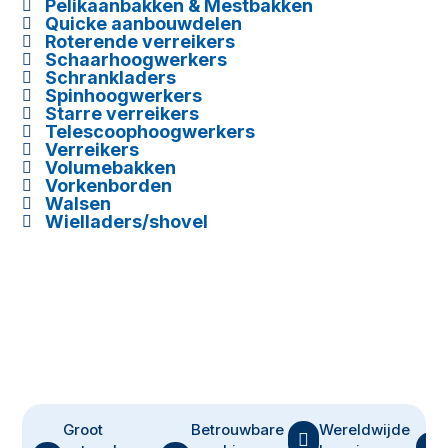
Pelikaanbakken & Mestbakken

Quicke aanbouwdelen

Roterende verreikers

Schaarhoogwerkers

Schrankladers

Spinhoogwerkers

Starre verreikers

Telescoophoogwerkers

Verreikers

Volumebakken

Vorkenborden

Walsen

Wielladers/shovel

FPM bv
?
Groot
Betrouwbare
Wereldwijde
