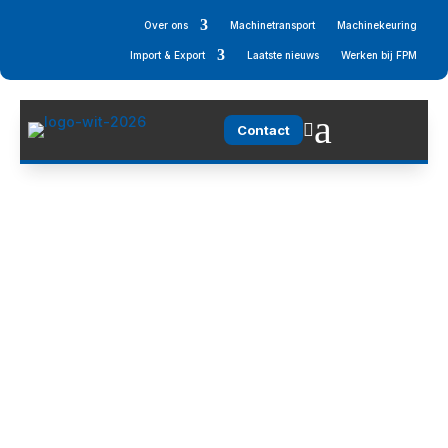
Over ons
Machinetransport
Machinekeuring
Import & Export
Laatste nieuws
Werken bij FPM
a

Contact