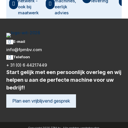

netwerk -
machines,
levering


ook bij
eerlijk
maatwerk
advies
E-mail

info@fpmbv.com
Telefoon

+ 31 (0) 6 44217449
Start gelijk met een persoonlijk overleg en wij
helpen u aan de perfecte machine voor uw
bedrijf!
Plan een vrijblijvend gesprek
Copyright 2026 FPM bv. Alle rechten voorbehouden.