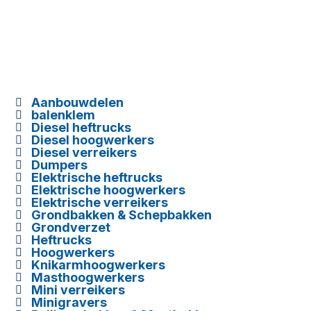
Aanbouwdelen

balenklem

Diesel heftrucks

Diesel hoogwerkers

Diesel verreikers

Dumpers

Elektrische heftrucks

Elektrische hoogwerkers

Elektrische verreikers

Grondbakken & Schepbakken

Grondverzet

Heftrucks

Hoogwerkers

Knikarmhoogwerkers

Masthoogwerkers

Mini verreikers

Minigravers
